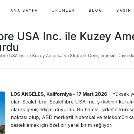
ANA SAYFA
ÜRÜNLER
BLOG
BASIN
bre USA Inc. ile Kuzey Ame
urdu
ibre USA Inc. ile Kuzey Amerika'ya Stratejik Genişlemesini Duyurd
LOS ANGELES, Kaliforniya – 17 Mart 2026
– Yüksek yoğ
olan ScaleFibre, ScaleFibre USA Inc. şirketinin kuru
olarak genişlediğini duyurdu. Bu hamle, şirketin küres
noktası olup, ABD merkezli hiperskal ve telekomünikasyo
desteklemek için özel bir yerel birim sağlıyor.