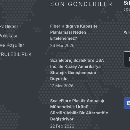
Sı
SON GÖNDERILER
20
Politikası
Fiber Kıtlığı ve Kapasite
Planlaması Neden
Su
olitikası
Ertelenemez?
 ve Koşullar
24 Mar 2026
Em
RÜLEBİLİRLİK
ScaleFibre, ScaleFibre USA
Inc. ile Kuzey Amerika'ya
Stratejik Genişlemesini
Duyurdu
17 Mar 2026
ScaleFibre Plastik Ambalajı
Mühendislik Ürünü,
Sürdürülebilir Bir Alternatifle
Değiştiriyor
22 Feb 2026