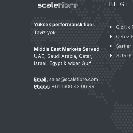
BILGI
Yüksek performanslı fiber.
Gizlilik 
Taviz yok.
Çerez P
Şartlar
Middle East Markets Served
SÜRDÜ
UAE, Saudi Arabia, Qatar,
Israel, Egypt & wider Gulf
Email:
sales@scalefibre.com
Phone:
+61 1300 42 06 99