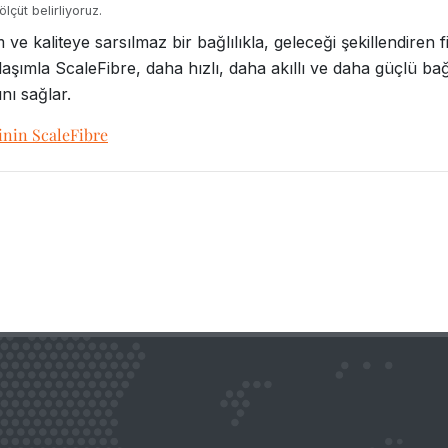
lçüt belirliyoruz.
rım ve kaliteye sarsılmaz bir bağlılıkla, geleceği şekillendir
klaşımla ScaleFibre, daha hızlı, daha akıllı ve daha güçlü ba
nı sağlar.
inin ScaleFibre