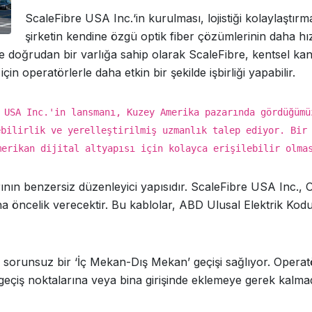
ScaleFibre USA Inc.‘in kurulması, lojistiği kolaylaştırm
şirketin kendine özgü optik fiber çözümlerinin daha hı
de doğrudan bir varlığa sahip olarak ScaleFibre, kentsel kana
in operatörlerle daha etkin bir şekilde işbirliği yapabilir.
 USA Inc.'in lansmanı, Kuzey Amerika pazarında gördüğümü
ebilirlik ve yerelleştirilmiş uzmanlık talep ediyor. Bir
merikan dijital altyapısı için kolayca erişilebilir olma
ının benzersiz düzenleyici yapısıdır. ScaleFibre USA Inc.
a öncelik verecektir. Bu kablolar, ABD Ulusal Elektrik Kodu
, sorunsuz bir ‘İç Mekan-Dış Mekan’ geçişi sağlıyor. Operat
geçiş noktalarına veya bina girişinde eklemeye gerek kalmad