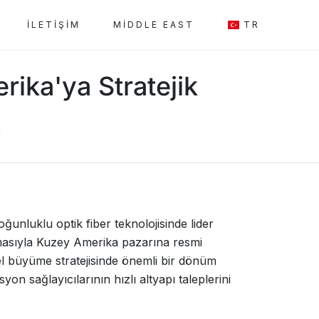
İLETIŞIM
MIDDLE EAST
TR
rika'ya Stratejik
u
unluklu optik fiber teknolojisinde lider
lmasıyla Kuzey Amerika pazarına resmi
el büyüme stratejisinde önemli bir dönüm
n sağlayıcılarının hızlı altyapı taleplerini