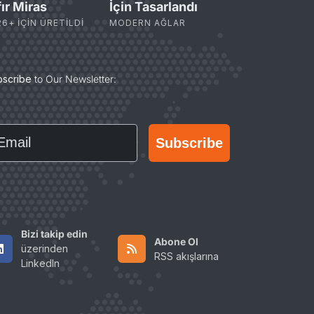
fır Miras
İçin Tasarlandı
26+ IÇIN ÜRETILDI
MODERN AĞLAR
bscribe
to Our Newsletter:
ail
Subscribe
Bizi takip edin
Abone Ol
üzerinden
RSS akışlarına
LinkedIn