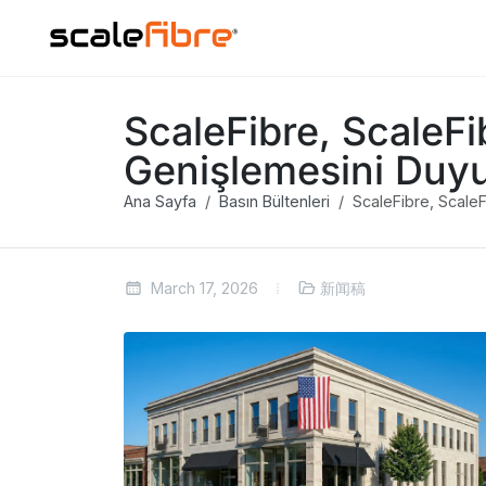
ScaleFibre, ScaleFi
Genişlemesini Duy
Ana Sayfa
Basın Bültenleri
ScaleFibre, ScaleF
March 17, 2026
新闻稿