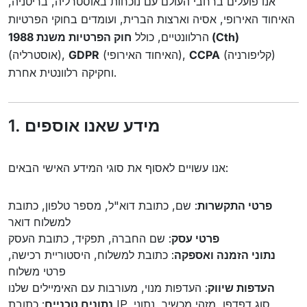
אנו פועלים ברחבי העולם עם נוכחות באוסטרליה, בריטניה,
האיחוד האירופי, אסיה וארצות הברית, ועומדים בחוקי הפרטיות
חוק הפרטיות משנת 1988 (Cth)
הרלוונטיים, כולל
(קליפורניה)
CCPA
(האיחוד האירופי),
GDPR
(אוסטרליה),
וחקיקה רלוונטית אחרת.
1. מידע שאנו אוספים
אנו עשויים לאסוף את סוגי המידע האישי הבאים:
פרטי התקשרות
: שם, כתובת דוא"ל, מספר טלפון, כתובת
למשלוח דואר
פרטי עסק
: שם החברה, תפקיד, כתובת העסק
נתוני הזמנה ואספקה
: כתובת למשלוח, היסטוריית רכישה,
פרטי משלוח
העדפות שיווק
: העדפות מנוי, מעורבות עם האימיילים שלנו
נתונים טכניים
: כתובת IP, סוג דפדפן, מזהי מכשיר, נתוני