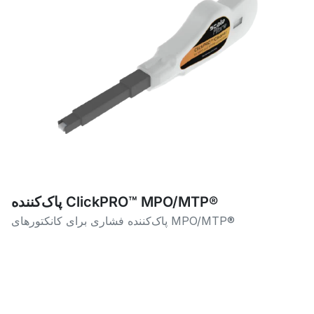
پاک‌کننده ClickPRO™ MPO/MTP®
پاک‌کننده فشاری برای کانکتورهای MPO/MTP®