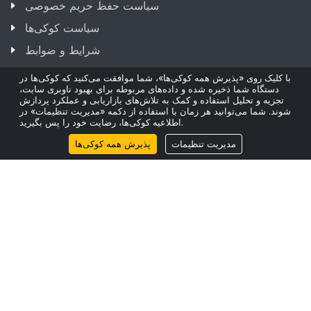
سیاست حفظ حریم خصوصی
سیاست کوکی‌ها
شرایط و ضوابط
پایداري
با کلیک روی «پذیرش همه کوکی‌ها»، شما موافقت می‌کنید که کوکی‌ها در
دستگاه شما ذخیره شده و داده‌های مربوطه برای بهبود ناوبری سایت،
تجزیه و تحلیل استفاده و کمک به تلاش‌های بازاریابی و عملکرد پردازش
شوند. شما می‌توانید هر زمان با استفاده از دکمه «مدیریت تنظیمات» در
اطلاعیه کوکی‌ها، رضایت خود را پس بگیرید.
مدیریت تنظیمات
پذیرش همه کوکی‌ها
آخرین پست‌ها
کمبود فیبر نوری و چرایی تأخیرناپذیری برنامه‌ریزی ظرفیت.
24 Mar 2026
ScaleFibre گسترش استراتژیک خود را به آمریکای شمالی با
ScaleFibre USA Inc. اعلام می‌کند
17 Mar 2026