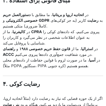
۳. مبنای قانونی برای استفاده
در
اتحادیه اروپا و بریتانیا
، ما مطابق با
دستورالعمل حریم
به
رضایت
کاربر (به جز کوکی‌های
GDPR
و
خصوصی الکترونیکی
کاملاً ضروری) متکی هستیم.
پیروی می‌کنیم، که داده‌های کوکی را
CPRA
، ما از
در
کالیفرنیا
به عنوان اطلاعات شخصی در نظر می‌گیرد و کاربران را
شناسایی یا پروفایل می‌کند.
در
استرالیا
، ما از
قانون حفظ حریم خصوصی ۱۹۸۸
و
راهنمای
در مورد شفافیت جمع‌آوری داده‌ها پیروی می‌کنیم.
ACCC
در
آسیا
، ما در صورت لزوم با قوانین حفاظت از داده‌های محلی
(مثلاً PDPA سنگاپور، PIPA کره جنوبی) همسو هستیم.
۴. رضایت کوکی
اگر از یک حوزه قضایی که نیاز به رضایت دارد (مثلاً اتحادیه اروپا،
بریتانیا) از وب‌سایت ما بازدید می‌کنید، هنگام ورود
بنر رضایت