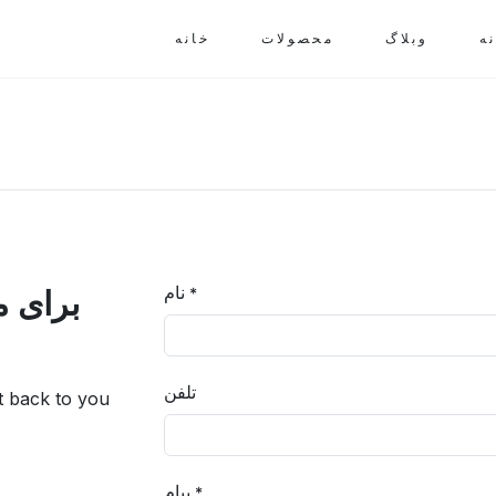
ه
وبلاگ
محصولات
خانه
نام
*
برای م
تلفن
et back to you
پیام
*