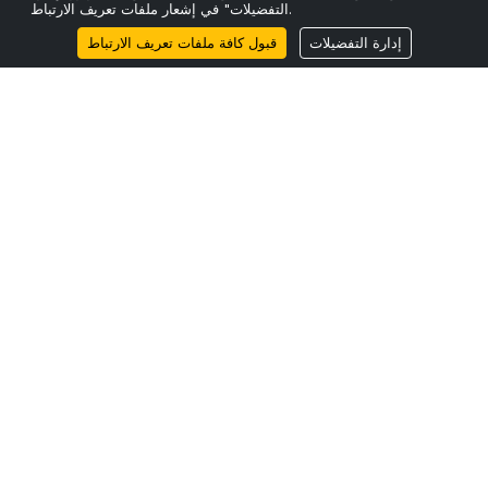
التفضيلات" في إشعار ملفات تعريف الارتباط.
إدارة التفضيلات
قبول كافة ملفات تعريف الارتباط
معلومات
سياسة الخصوصية
سياسة ملفات تعريف الارتباط
الشروط والأحكام
استدامة
أحدث المنشورات
نقص الألياف ولماذا لا يمكن أن ينتظر تخطيط القدرات.