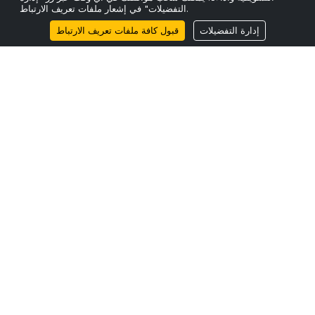
التفضيلات" في إشعار ملفات تعريف الارتباط.
إدارة التفضيلات
قبول كافة ملفات تعريف الارتباط
أحدث المنشورات
نقص الألياف ولماذا لا يمكن أن ينتظر تخطيط القدرات.
24 Mar 2026
ScaleFibre تعلن عن توسع استراتيجي في أمريكا الشمالية مع
ScaleFibre USA Inc.
17 Mar 2026
ScaleFibre تتخلى عن التعبئة البلاستيكية لصالح بديل هندسي مستدام
20 Feb 2026