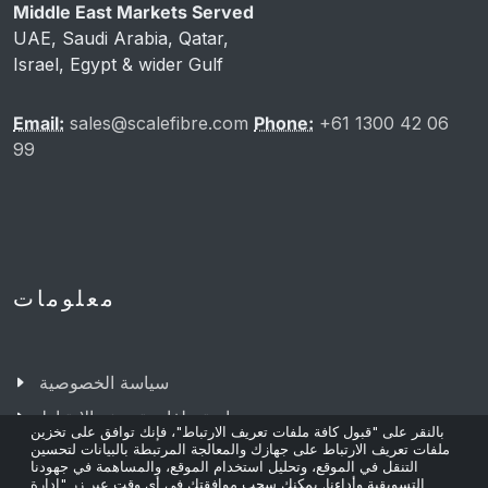
Middle East Markets Served
UAE, Saudi Arabia, Qatar,
Israel, Egypt & wider Gulf
Email:
sales@scalefibre.com
Phone:
+61 1300 42 06
99
معلومات
سياسة الخصوصية
سياسة ملفات تعريف الارتباط
بالنقر على "قبول كافة ملفات تعريف الارتباط"، فإنك توافق على تخزين
الشروط والأحكام
ملفات تعريف الارتباط على جهازك والمعالجة المرتبطة بالبيانات لتحسين
التنقل في الموقع، وتحليل استخدام الموقع، والمساهمة في جهودنا
استدامة
التسويقية وأداءنا. يمكنك سحب موافقتك في أي وقت عبر زر "إدارة